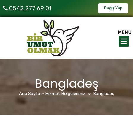
0542 277 69 01
Bağış Yap
MENÜ
Bangladeş
Ana Sayfa
»
Hizmet Bölgelerimiz
»
Bangladeş