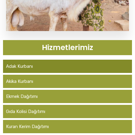
Hizmetlerimiz
Adak Kurbanı
Akika Kurbanı
Ekmek Dağıtımı
Gıda Kolisi Dağıtımı
Kuran Kerim Dağıtımı